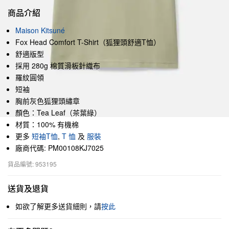
商品介紹
Maison Kitsuné
Fox Head Comfort T-Shirt（狐狸頭舒適T恤）
舒適版型
採用 280g 棉質滑板針織布
羅紋圓領
短袖
胸前灰色狐狸頭繡章
顏色：Tea Leaf（茶葉綠）
材質：100% 有機棉
更多
短袖T恤
,
T 恤
及
服裝
廠商代碼: PM00108KJ7025
貨品編號: 953195
送貨及退貨
如欲了解更多送貨細則，請
按此