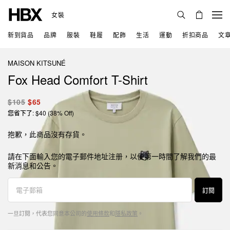
女裝
新到貨品
品牌
服裝
鞋履
配飾
生活
運動
折扣商品
文
MAISON KITSUNÉ
Fox Head Comfort T-Shirt
$105
$65
您省下了: $40 (38% Off)
抱歉，此商品沒有存貨。
請在下面輸入您的電子郵件地址注册，以便第一時間了解我們的最
新消息和公告。
訂閱
一旦訂閱，代表您同意本公司的
使用條款
和
隱私政策
。