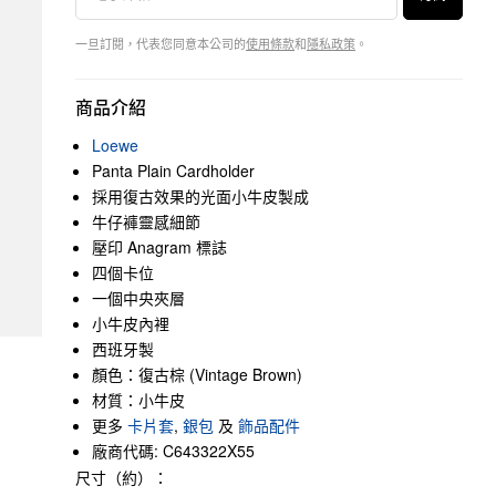
一旦訂閱，代表您同意本公司的
使用條款
和
隱私政策
。
商品介紹
Loewe
Panta Plain Cardholder
採用復古效果的光面小牛皮製成
牛仔褲靈感細節
壓印 Anagram 標誌
四個卡位
一個中央夾層
小牛皮內裡
西班牙製
顏色：復古棕 (Vintage Brown)
材質：小牛皮
更多
卡片套
,
銀包
及
飾品配件
廠商代碼: C643322X55
尺寸（約）：