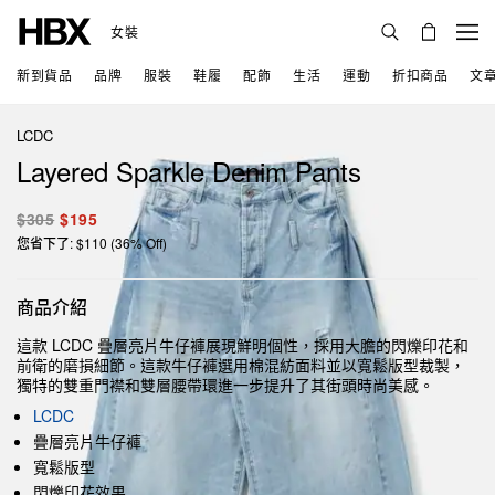
女裝
新到貨品
品牌
服裝
鞋履
配飾
生活
運動
折扣商品
文
LCDC
Layered Sparkle Denim Pants
$305
$195
您省下了: $110 (36% Off)
商品介紹
這款 LCDC 疊層亮片牛仔褲展現鮮明個性，採用大膽的閃爍印花和
前衛的磨損細節。這款牛仔褲選用棉混紡面料並以寬鬆版型裁製，
獨特的雙重門襟和雙層腰帶環進一步提升了其街頭時尚美感。
LCDC
疊層亮片牛仔褲
寬鬆版型
閃爍印花效果