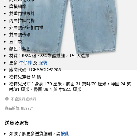
磨損細節
雙重門襟設計
內層拉鍊門襟
外層腰部鈕扣門襟
雙層腰帶環
五口袋
顏色：藍色
材質：96% 棉，3% 聚酯纖維，1% 人造絲
更多
牛仔褲
及
服裝
廠商代碼: LCFSACDP2205
模特兒穿著 M 碼
模特兒尺寸：身高 179 厘米，胸圍 31 英吋/79 厘米，腰圍 24 英
吋/61 厘米，臀圍 36.4 英吋/92.5 厘米
不設退貨或換貨
貨品編號: 953871
送貨及退貨
如欲了解更多送貨細則，請
按此