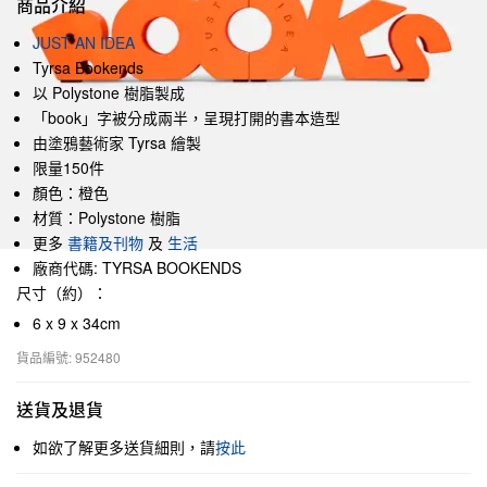
商品介紹
JUST AN IDEA
Tyrsa Bookends
以 Polystone 樹脂製成
「book」字被分成兩半，呈現打開的書本造型
由塗鴉藝術家 Tyrsa 繪製
限量150件
顏色：橙色
材質：Polystone 樹脂
更多
書籍及刊物
及
生活
廠商代碼: TYRSA BOOKENDS
尺寸（約）：
6 x 9 x 34cm
貨品編號: 952480
送貨及退貨
如欲了解更多送貨細則，請
按此