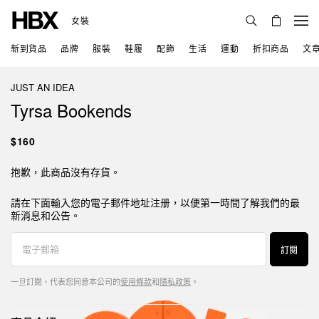
女裝
新到貨品
品牌
服裝
鞋履
配飾
生活
運動
折扣商品
文
JUST AN IDEA
Tyrsa Bookends
$160
抱歉，此商品沒有存貨。
請在下面輸入您的電子郵件地址注册，以便第一時間了解我們的最
新消息和公告。
訂閱
一旦訂閱，代表您同意本公司的
使用條款
和
隱私政策
。