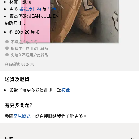
材質：紙張
更多
書籍及刊物
及
生活
廠商代碼: JEAN JULLIEN
約略尺寸：
約 20 x 26 厘米
不設退貨或換貨
折扣並不適用於此貨品
免運並不適用於此貨品
貨品編號: 952479
送貨及退貨
如欲了解更多送貨細則，請
按此
有更多問題?
參閱
常見問題
，或直接聯絡我們了解更多。
男裝