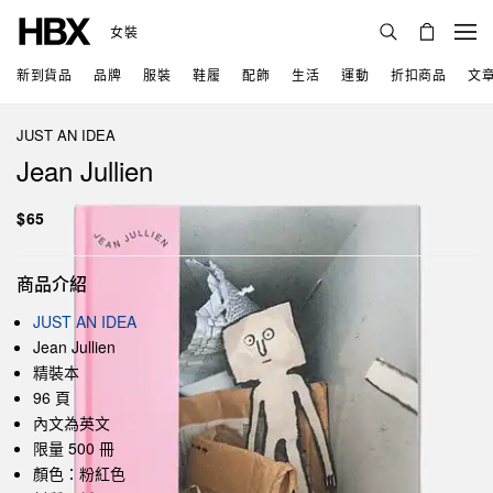
女裝
新到貨品
品牌
服裝
鞋履
配飾
生活
運動
折扣商品
文
JUST AN IDEA
Jean Jullien
$65
商品介紹
JUST AN IDEA
Jean Jullien
精裝本
96 頁
內文為英文
限量 500 冊
顏色：粉紅色