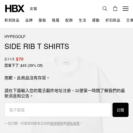
女裝
新到貨品
品牌
服裝
鞋履
配飾
生活
運動
折扣商品
文
HYPEGOLF
SIDE RIB T SHIRTS
$115
$70
您省下了: $45 (39% Off)
抱歉，此商品沒有存貨。
請在下面輸入您的電子郵件地址注册，以便第一時間了解我們的最
新消息和公告。
訂閱
一旦訂閱，代表您同意本公司的
使用條款
和
隱私政策
。