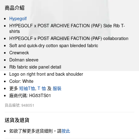
商品介紹
Hypegolf
HYPEGOLF x POST ARCHIVE FACTION (PAF) Side Rib T-
shirts
HYPEGOLF x POST ARCHIVE FACTION (PAF) collaboration
Soft and quick-dry cotton span blended fabric
Crewneck
Dolman sleeve
Rib fabric side panel detail
Logo on right front and back shoulder
Color: White
更多
短袖T恤
,
T 恤
及
服裝
廠商代碼: HG53TS01
貨品編號: 948051
送貨及退貨
如欲了解更多送貨細則，請
按此