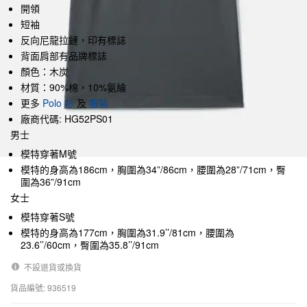
開領
短袖
反向尼龍拉鏈，印有標誌
背面肩部有品牌標誌
顏色：木炭
材質：90%棉，10%氨綸
更多
Polo 衫
及
服裝
廠商代碼: HG52PS01
男士
模特穿著M號
模特的身高為186cm，胸圍為34”/86cm，腰圍為28”/71cm，臀
圍為36”/91cm
女士
模特穿著S號
模特的身高為177cm，胸圍為31.9’’/81cm，腰圍為
23.6’’/60cm，臀圍為35.8’’/91cm
不設退貨或換貨
貨品編號: 936519