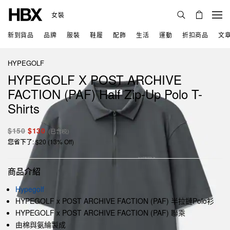
女裝
新到貨品
品牌
服裝
鞋履
配飾
生活
運動
折扣商品
文
HYPEGOLF
HYPEGOLF X POST ARCHIVE
FACTION (PAF) Half Zip-Up Polo T-
Shirts
$150
$130
(已含税)
您省下了: $20 (13% Off)
商品介紹
Hypegolf
HYPEGOLF x POST ARCHIVE FACTION (PAF) 半拉鏈Polo衫
HYPEGOLF x POST ARCHIVE FACTION (PAF) 聯乘
由棉與氨綸製成