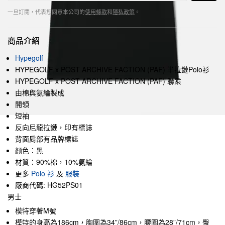
一旦訂閱，代表您同意本公司的
使用條款
和
隱私政策
。
商品介紹
Hypegolf
HYPEGOLF x POST ARCHIVE FACTION (PAF) 半拉鏈Polo衫
HYPEGOLF x POST ARCHIVE FACTION (PAF) 聯乘
由棉與氨綸製成
開領
短袖
反向尼龍拉鏈，印有標誌
背面肩部有品牌標誌
顔色：黑
材質：90%棉，10%氨綸
更多
Polo 衫
及
服裝
廠商代碼: HG52PS01
男士
模特穿著M號
模特的身高為186cm，胸圍為34”/86cm，腰圍為28”/71cm，臀