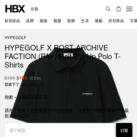
女裝
新到貨品
品牌
服裝
鞋履
配飾
生活
運動
折扣商品
文
HYPEGOLF
HYPEGOLF X POST ARCHIVE
FACTION (PAF) Half Zip-Up Polo T-
Shirts
$150
$105
(已含税)
您省下了: $45 (30% Off)
抱歉，此商品沒有存貨。
請在下面輸入您的電子郵件地址注册，以便第一時間了解我們的最
新消息和公告。
訂閱