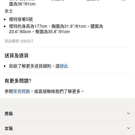
圍為36”/91cm
女士
模特穿著S號
模特的身高為177cm，胸圍為31.9’’/81cm，腰圍為
23.6’’/60cm，臀圍為35.8’’/91cm
貨品編號: 936527
送貨及退貨
如欲了解更多送貨細則，請
按此
有更多問題?
參閱
常見問題
，或直接聯絡我們了解更多。
男裝
女裝