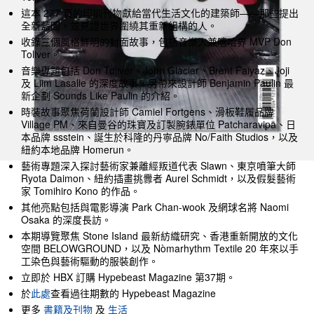
這本 277 頁的印刷刊物獻給當代生活文化的建築師——那些提出
全新藍圖，並見證世界圍繞其重新組構的人。
收錄三個風格鮮明的封面故事，包括音樂人兼嘻哈界 MVP Don
Toliver。
音樂專題包括 Don Toliver、John Glacier、Brent Faiyaz、Joji
及 Liim Lasalle 的深度故事，另帶來設計師 Benjamin Paulin 最
新企劃 Sounds Like Paulin 的介紹。
時裝故事聚焦荷蘭設計師 Camiel Fortgens、滑板鞋履品牌
Village PM、來自曼谷的珠寶及訂製腕錶單位 Patcharavipa、日
本品牌 ssstein、誕生於科隆的丹寧品牌 No/Faith Studios，以及
紐約本地品牌 Homerun。
藝術專題深入探討藝術家兼離經叛道代表 Slawn、東京噴筆大師
Ryota Daimon、紐約插畫挑釁者 Aurel Schmidt，以及假髮藝術
家 Tomihiro Kono 的作品。
其他亮點包括與電影導演 Park Chan-wook 及網球名將 Naomi
Osaka 的深度長訪。
本期導覽聚焦 Stone Island 最新紡織研究、香港重新開放的文化
空間 BELOWGROUND，以及 Nòmarhythm Textile 20 年來以手
工染色與藝術驅動的服裝創作。
立即於 HBX 訂購 Hypebeast Magazine 第37期。
於
此處
查看過往期數的 Hypebeast Magazine
更多
書籍及刊物
及
生活