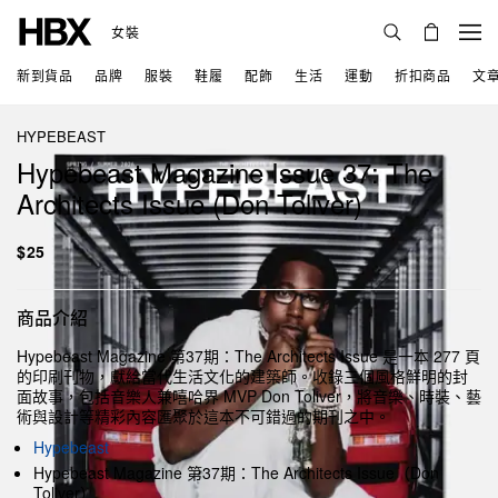
女裝
新到貨品
品牌
服裝
鞋履
配飾
生活
運動
折扣商品
文
HYPEBEAST
Hypebeast Magazine Issue 37: The
Architects Issue (Don Toliver)
$25
商品介紹
Hypebeast Magazine 第37期：The Architects Issue 是一本 277 頁
的印刷刊物，獻給當代生活文化的建築師。收錄三個風格鮮明的封
面故事，包括音樂人兼嘻哈界 MVP Don Toliver，將音樂、時裝、藝
術與設計等精彩內容匯聚於這本不可錯過的期刊之中。
Hypebeast
Hypebeast Magazine 第37期：The Architects Issue（Don
Toliver）