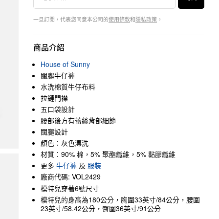
一旦訂閱，代表您同意本公司的
使用條款
和
隱私政策
。
商品介紹
House of Sunny
闊腿牛仔褲
水洗棉質牛仔布料
拉鏈門襟
五口袋設計
腰部後方有蕾絲背部細節
闊腿設計
顏色：灰色漂洗
材質：90% 棉，5% 聚酯纖維，5% 黏膠纖維
更多
牛仔褲
及
服裝
廠商代碼: VOL2429
模特兒穿著6號尺寸
模特兒的身高為180公分，胸圍33英寸/84公分，腰圍
23英寸/58.42公分，臀圍36英寸/91公分