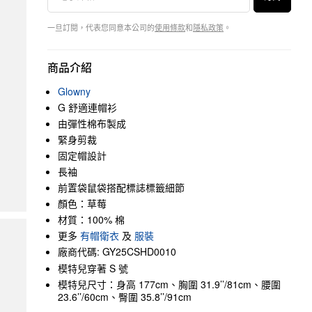
一旦訂閱，代表您同意本公司的
使用條款
和
隱私政策
。
商品介紹
Glowny
G 舒適連帽衫
由彈性棉布製成
緊身剪裁
固定帽設計
長袖
前置袋鼠袋搭配標誌標籤細節
顏色：草莓
材質：100% 棉
更多
有帽衛衣
及
服裝
廠商代碼: GY25CSHD0010
模特兒穿著 S 號
模特兒尺寸：身高 177cm、胸圍 31.9’’/81cm、腰圍
23.6’’/60cm、臀圍 35.8’’/91cm