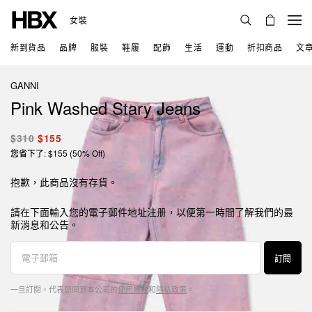
女裝
新到貨品
品牌
服裝
鞋履
配飾
生活
運動
折扣商品
文
GANNI
Pink Washed Stary Jeans
$310
$155
您省下了: $155 (50% Off)
抱歉，此商品沒有存貨。
請在下面輸入您的電子郵件地址注册，以便第一時間了解我們的最
新消息和公告。
訂閱
一旦訂閱，代表您同意本公司的
使用條款
和
隱私政策
。