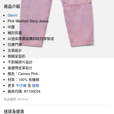
商品介紹
Ganni
Pink Washed Stary Jeans
中腰
桶形剪裁
以過染厚實結構斜紋丹寧製成
拉鍊門襟
五袋設計
側縫呈弧形
不對稱拼片設計
後腰帶皮革貼片
顏色：Cameo Pink
材質：100% 有機棉
更多
牛仔褲
及
服裝
廠商代碼: A1100034
貨品編號: 947014
送貨及退貨