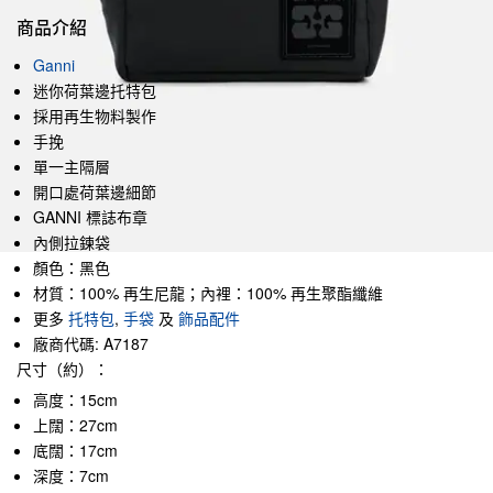
商品介紹
Ganni
迷你荷葉邊托特包
採用再生物料製作
手挽
單一主隔層
開口處荷葉邊細節
GANNI 標誌布章
內側拉鍊袋
顏色：黑色
材質：100% 再生尼龍；內裡：100% 再生聚酯纖維
更多
托特包
,
手袋
及
飾品配件
廠商代碼: A7187
尺寸（約）：
高度：15cm
上闊：27cm
底闊：17cm
深度：7cm