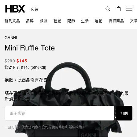
女裝
新到貨品
品牌
服裝
鞋履
配飾
生活
運動
折扣商品
文
GANNI
Mini Ruffle Tote
$290
$145
您省下了: $145 (50% Off)
抱歉，此商品沒有存貨。
請在下面輸入您的電子郵件地址注册，以便第一時間了解我們的最
新消息和公告。
訂閱
一旦訂閱，代表您同意本公司的
使用條款
和
隱私政策
。