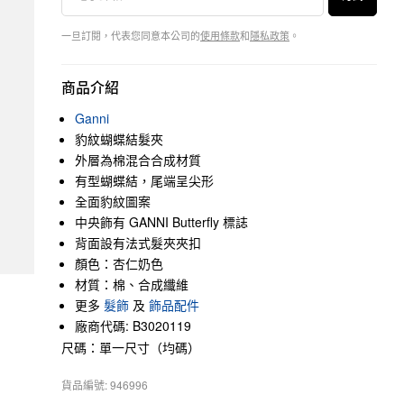
一旦訂閱，代表您同意本公司的
使用條款
和
隱私政策
。
商品介紹
Ganni
豹紋蝴蝶結髮夾
外層為棉混合合成材質
有型蝴蝶結，尾端呈尖形
全面豹紋圖案
中央飾有 GANNI Butterfly 標誌
背面設有法式髮夾夾扣
顏色：杏仁奶色
材質：棉、合成纖維
更多
髮飾
及
飾品配件
廠商代碼: B3020119
尺碼：單一尺寸（均碼）
貨品編號: 946996