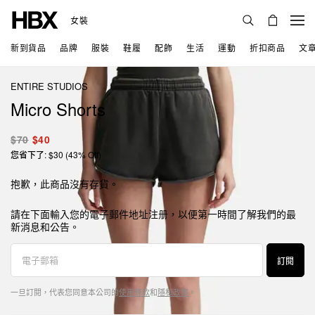
女裝
新到貨品
品牌
服裝
鞋履
配飾
生活
運動
折扣商品
文
ENTIRE STUDIOS
Micro Shorts
$70
$40
您省下了: $30 (43% Off)
抱歉，此商品沒有存貨。
請在下面輸入您的電子郵件地址注册，以便第一時間了解我們的最
新消息和公告。
訂閱
一旦訂閱，代表您同意本公司的
使用條款
和
隱私政策
。