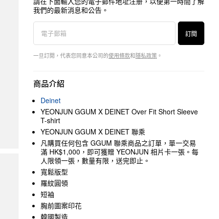
請在下面輸入您的電子郵件地址注册，以便第一時間了解
我們的最新消息和公告。
訂閱
一旦訂閱，代表您同意本公司的
使用條款
和
隱私政策
。
商品介紹
Deinet
YEONJUN GGUM X DEINET Over Fit Short Sleeve
T-shirt
YEONJUN GGUM X DEINET 聯乘
凡購買任何包含 GGUM 聯乘商品之訂單，單一交易
滿 HK$1,000，即可獲贈 YEONJUN 相片卡一張。每
人限領一張，數量有限，送完即止。
寬鬆版型
羅紋圓領
短袖
胸前圖案印花
韓國製造