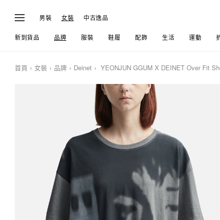
男裝
女裝
中古逸品
新到貨品
品牌
服裝
鞋履
配飾
生活
運動
首頁
女裝
品牌
Deinet
YEONJUN GGUM X DEINET Over Fit Short