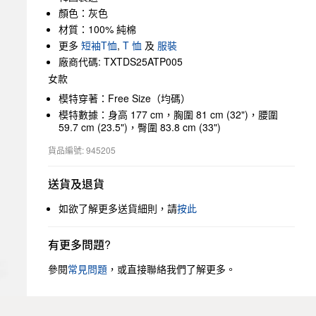
顏色：灰色
材質：100% 純棉
更多
短袖T恤
,
T 恤
及
服裝
廠商代碼: TXTDS25ATP005
女款
模特穿著：Free Size（均碼）
模特數據：身高 177 cm，胸圍 81 cm (32")，腰圍
59.7 cm (23.5")，臀圍 83.8 cm (33")
貨品編號: 945205
送貨及退貨
如欲了解更多送貨細則，請
按此
有更多問題?
參閱
常見問題
，或直接聯絡我們了解更多。