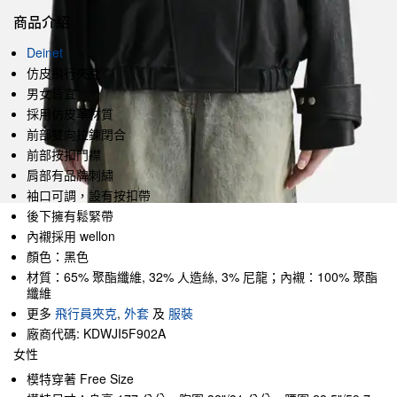
商品介紹
Deinet
仿皮飛行夾克
男女皆宜
採用仿皮革材質
前部雙向拉鍊閉合
前部按扣門襟
肩部有品牌刺繡
袖口可調，設有按扣帶
後下擁有鬆緊帶
內襯採用 wellon
顏色：黑色
材質：65% 聚酯纖維, 32% 人造絲, 3% 尼龍；內襯：100% 聚酯
纖維
更多
飛行員夾克
,
外套
及
服裝
廠商代碼: KDWJI5F902A
女性
模特穿著 Free Size