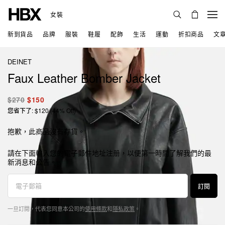
女裝
新到貨品
品牌
服裝
鞋履
配飾
生活
運動
折扣商品
文
DEINET
Faux Leather Bomber Jacket
$270
$150
您省下了: $120 (44% Off)
抱歉，此商品沒有存貨。
請在下面輸入您的電子郵件地址注册，以便第一時間了解我們的最
新消息和公告。
訂閱
一旦訂閱，代表您同意本公司的
使用條款
和
隱私政策
。