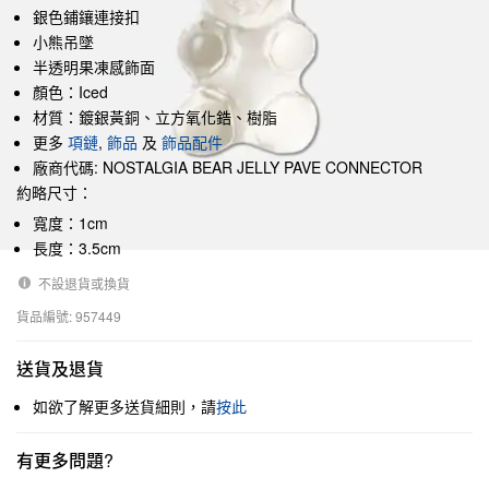
銀色鋪鑲連接扣
小熊吊墜
半透明果凍感飾面
顏色：Iced
材質：鍍銀黃銅、立方氧化鋯、樹脂
更多
項鏈
,
飾品
及
飾品配件
廠商代碼: NOSTALGIA BEAR JELLY PAVE CONNECTOR
約略尺寸：
寬度：1cm
長度：3.5cm
不設退貨或換貨
貨品編號: 957449
送貨及退貨
如欲了解更多送貨細則，請
按此
有更多問題?