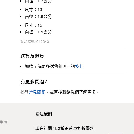
內徑：1.7公分
尺寸：13
內徑：1.8公分
尺寸：15
內徑：1.9公分
貨品編號: 940343
送貨及退貨
如欲了解更多送貨細則，請
按此
有更多問題?
參閱
常見問題
，或直接聯絡我們了解更多。
關注我們
t 集團
現在訂閱可以獲得首單九折優惠