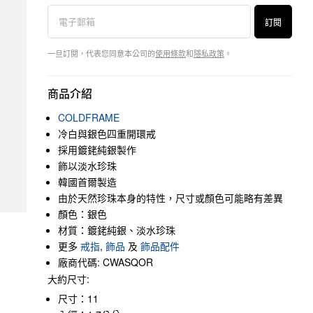
訂閱
一旦訂閱，代表您同意本公司的
使用條款
和
隱私政策
。
商品介紹
COLDFRAME
冷白與銀色四重開環戒
採用鍍銠純銀製作
飾以淡水珍珠
韓國首爾製造
由於天然珍珠本身的特性，尺寸或顏色可能略有差異
顏色：銀色
材質：鍍銠純銀、淡水珍珠
更多
戒指
,
飾品
及
飾品配件
廠商代碼: CWASQOR
大約尺寸:
尺寸：11