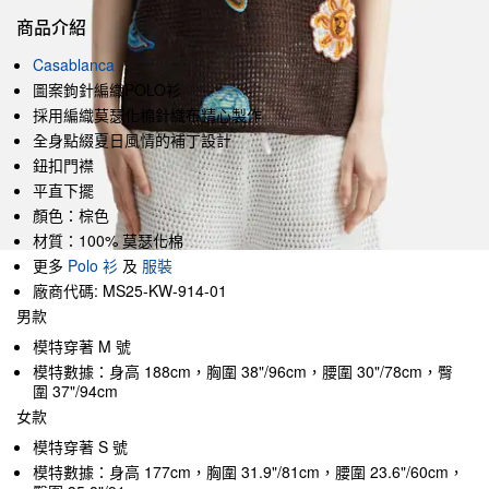
商品介紹
Casablanca
圖案鉤針編織POLO衫
採用編織莫瑟化棉針織布精心製作
全身點綴夏日風情的補丁設計
鈕扣門襟
平直下擺
顏色：棕色
材質：100% 莫瑟化棉
更多
Polo 衫
及
服裝
廠商代碼: MS25-KW-914-01
男款
模特穿著 M 號
模特數據：身高 188cm，胸圍 38"/96cm，腰圍 30"/78cm，臀
圍 37"/94cm
女款
模特穿著 S 號
模特數據：身高 177cm，胸圍 31.9"/81cm，腰圍 23.6"/60cm，