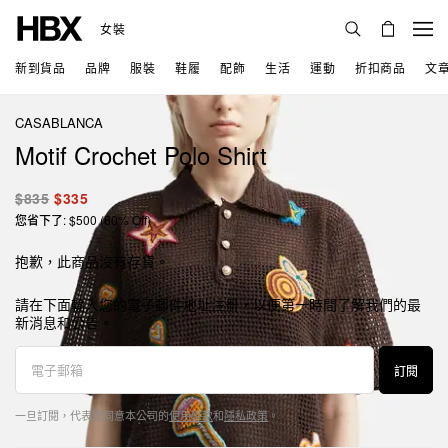
女裝
新到貨品
品牌
服裝
鞋履
配飾
生活
運動
折扣商品
文
CASABLANCA
Motif Crochet Polo Shirt
$835
$335
您省下了: $500 (60% Off)
抱歉，此商品沒有存貨。
請在下面輸入您的電子郵件地址注册，以便第一時間了解我們的最
新消息和公告。
訂閱
一旦訂閱，代表您同意本公司的
使用條款
和
隱私政策
。