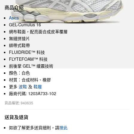
商品介紹
Asics
GEL-Cumulus 16
網布鞋面，配亮面合成皮革覆層
無縫拼接片
綁帶式鞋帶
FLUIDRIDE™ 科技
FLYTEFOAM™ 科技
前後掌 GEL™ 緩震技術
顏色：白色
材質：合成材料、橡膠
更多
波鞋
及
鞋履
廠商代碼: 1203A733-102
貨品編號: 940635
送貨及退貨
如欲了解更多送貨細則，請
按此