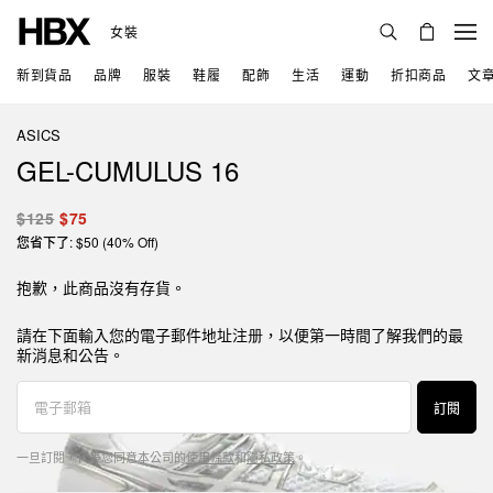
女裝
新到貨品
品牌
服裝
鞋履
配飾
生活
運動
折扣商品
文
ASICS
GEL-CUMULUS 16
$125
$75
您省下了: $50 (40% Off)
抱歉，此商品沒有存貨。
請在下面輸入您的電子郵件地址注册，以便第一時間了解我們的最
新消息和公告。
訂閱
一旦訂閱，代表您同意本公司的
使用條款
和
隱私政策
。