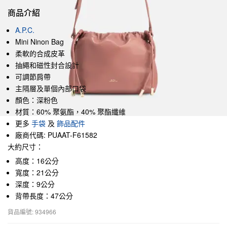
商品介紹
A.P.C.
Mini Ninon Bag
柔軟的合成皮革
抽繩和磁性封合設計
可調節肩帶
主隔層及單個內部口袋
顏色：深粉色
材質：60% 聚氨酯，40% 聚酯纖維
更多
手袋
及
飾品配件
廠商代碼: PUAAT-F61582
大約尺寸：
高度：16公分
寬度：21公分
深度：9公分
背帶長度：47公分
貨品編號: 934966