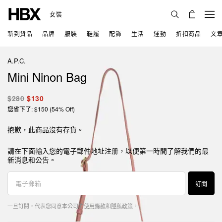
女裝
新到貨品
品牌
服裝
鞋履
配飾
生活
運動
折扣商品
文
A.P.C.
Mini Ninon Bag
$280
$130
您省下了: $150 (54% Off)
抱歉，此商品沒有存貨。
請在下面輸入您的電子郵件地址注册，以便第一時間了解我們的最
新消息和公告。
訂閱
一旦訂閱，代表您同意本公司的
使用條款
和
隱私政策
。