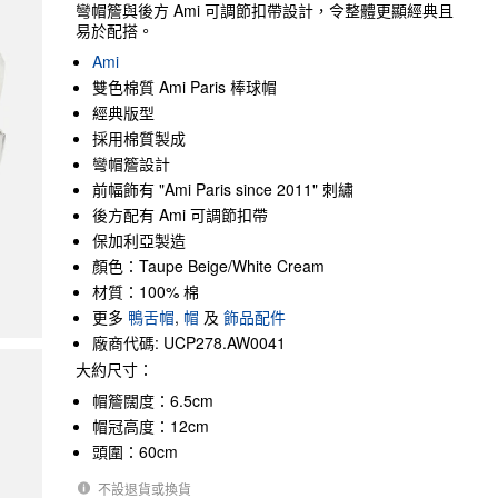
彎帽簷與後方 Ami 可調節扣帶設計，令整體更顯經典且
易於配搭。
Ami
雙色棉質 Ami Paris 棒球帽
經典版型
採用棉質製成
彎帽簷設計
前幅飾有 "Ami Paris since 2011" 刺繡
後方配有 Ami 可調節扣帶
保加利亞製造
顏色：Taupe Beige/White Cream
材質：100% 棉
更多
鴨舌帽
,
帽
及
飾品配件
廠商代碼: UCP278.AW0041
大約尺寸：
帽簷闊度：6.5cm
帽冠高度：12cm
頭圍：60cm
不設退貨或換貨