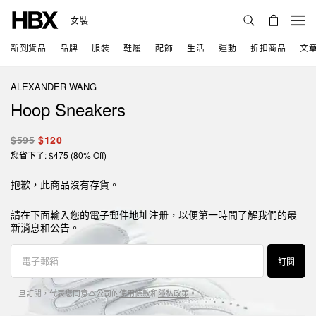
女裝
新到貨品
品牌
服裝
鞋履
配飾
生活
運動
折扣商品
文
ALEXANDER WANG
Hoop Sneakers
$595
$120
您省下了: $475 (80% Off)
抱歉，此商品沒有存貨。
請在下面輸入您的電子郵件地址注册，以便第一時間了解我們的最
新消息和公告。
訂閱
一旦訂閱，代表您同意本公司的
使用條款
和
隱私政策
。