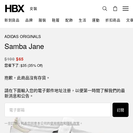
女裝
新到貨品
品牌
服裝
鞋履
配飾
生活
運動
折扣商品
文
ADIDAS ORIGINALS
Samba Jane
$100
$65
您省下了: $35 (35% Off)
抱歉，此商品沒有存貨。
請在下面輸入您的電子郵件地址注册，以便第一時間了解我們的最
新消息和公告。
訂閱
一旦訂閱，代表您同意本公司的
使用條款
和
隱私政策
。