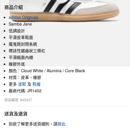
商品介紹
adidas Originals
Samba Jane
低調設計
平滑皮革鞋面
魔鬼氈封閉系統
標誌性鋸齒狀三條杠
平滑緞面內襯
橡膠外底
顏色：Cloud White / Alumina / Core Black
材質：皮革，橡膠
更多
波鞋
及
鞋履
廠商代碼: JR1402
貨品編號: 940437
送貨及退貨
如欲了解更多送貨細則，請
按此