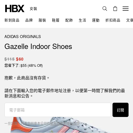
女裝
新到貨品
品牌
服裝
鞋履
配飾
生活
運動
折扣商品
文
ADIDAS ORIGINALS
Gazelle Indoor Shoes
$115
$60
您省下了: $55 (48% Off)
抱歉，此商品沒有存貨。
請在下面輸入您的電子郵件地址注册，以便第一時間了解我們的最
新消息和公告。
訂閱
一旦訂閱，代表您同意本公司的
使用條款
和
隱私政策
。