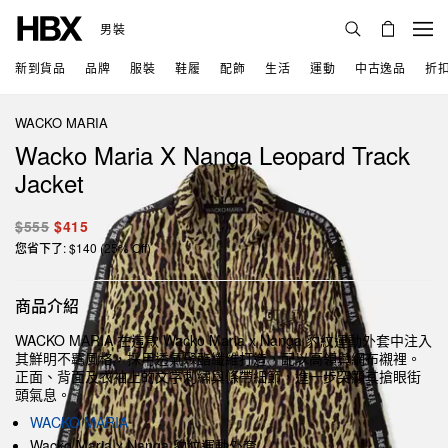
男裝
新到貨品
品牌
服裝
鞋履
配飾
生活
運動
中古逸品
折
WACKO MARIA
Wacko Maria X Nanga Leopard Track
Jacket
$555
$415
您省下了: $140 (25% Off)
商品介紹
WACKO MARIA 在這款 Wacko Maria x Nanga 豹紋運動外套中注入
其鮮明不羈風格，採用透氣聚酯纖維打造，配以高領與網布襯裡。
正面、背面及衣袖上的文字刺繡與條帶細節，進一步突顯其搶眼街
頭氣息。
WACKO MARIA
Wacko Maria x Nanga 豹紋運動外套