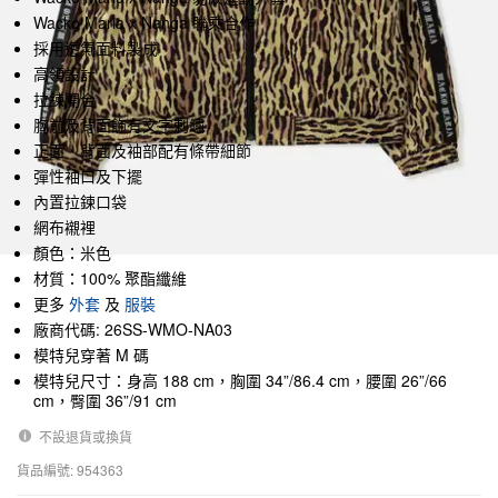
Wacko Maria x Nanga 聯乘合作
採用透氣面料製成
高領設計
拉鍊開合
胸前及背面飾有文字刺繡
正面、背面及袖部配有條帶細節
彈性袖口及下擺
內置拉鍊口袋
網布襯裡
顏色：米色
材質：100% 聚酯纖維
更多
外套
及
服裝
廠商代碼: 26SS-WMO-NA03
模特兒穿著 M 碼
模特兒尺寸：身高 188 cm，胸圍 34”/86.4 cm，腰圍 26”/66
cm，臀圍 36”/91 cm
不設退貨或換貨
貨品編號: 954363