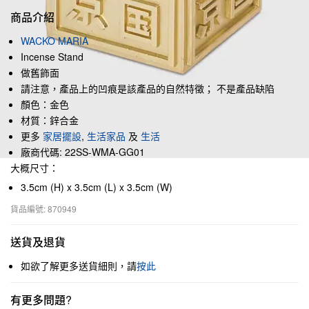
商品介紹
WACKO MARIA
Incense Stand
做舊飾面
請注意，產品上的凹痕是該產品的自然特徵； 不是產品缺陷
顏色：金色
材質：鋅合金
更多
家居擺設
,
生活家品
及
生活
廠商代碼: 22SS-WMA-GG01
大概尺寸：
3.5cm (H) x 3.5cm (L) x 3.5cm (W)
貨品編號: 870949
送貨及退貨
如欲了解更多送貨細則，請
按此
有更多問題?