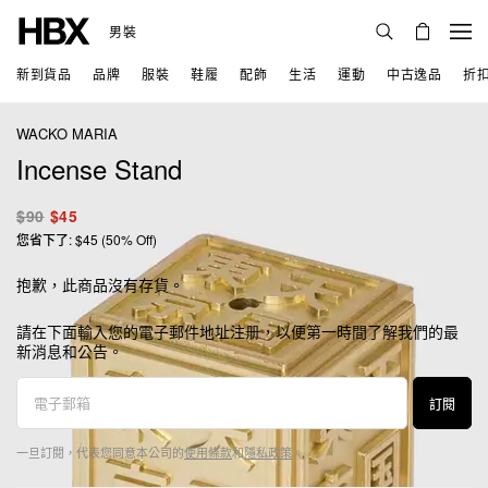
男裝
新到貨品
品牌
服裝
鞋履
配飾
生活
運動
中古逸品
折
WACKO MARIA
Incense Stand
$90
$45
您省下了: $45 (50% Off)
抱歉，此商品沒有存貨。
請在下面輸入您的電子郵件地址注册，以便第一時間了解我們的最
新消息和公告。
訂閱
一旦訂閱，代表您同意本公司的
使用條款
和
隱私政策
。