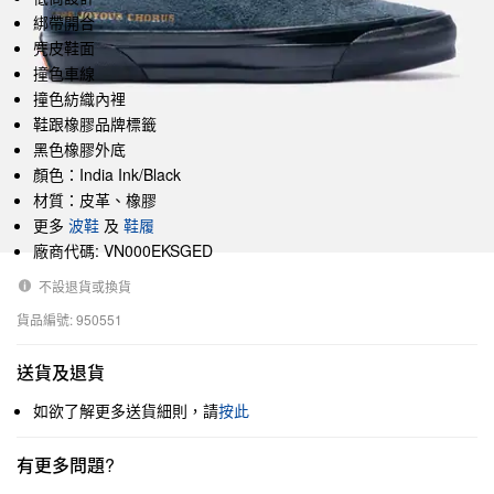
綁帶開合
麂皮鞋面
撞色車線
撞色紡織內裡
鞋跟橡膠品牌標籤
黑色橡膠外底
顏色：India Ink/Black
材質：皮革、橡膠
更多
波鞋
及
鞋履
廠商代碼: VN000EKSGED
不設退貨或換貨
貨品編號: 950551
送貨及退貨
如欲了解更多送貨細則，請
按此
有更多問題?