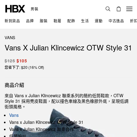
男裝
新到貨品
品牌
服裝
鞋履
配飾
生活
運動
中古逸品
折
VANS
Vans X Julian Klincewicz OTW Style 31
$125
$105
您省下了: $20 (16% Off)
商品介紹
來自 Vans x Julian Klincewicz 聯乘系列的簡約低筒鞋款，OTW
Style 31 採用麂皮鞋面，配以撞色車線及黑色橡膠外底，呈現低調
街頭風格。
Vans
Vans x Julian Klincewicz OTW Style 31
Vans x Julian Klincewicz 聯乘合作
低筒設計