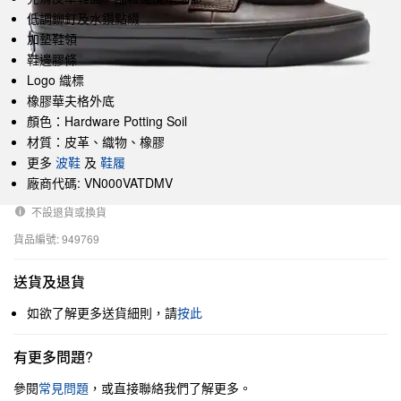
低調鉚釘及水鑽點綴
加墊鞋領
鞋邊膠條
Logo 織標
橡膠華夫格外底
顏色：Hardware Potting Soil
材質：皮革、織物、橡膠
更多
波鞋
及
鞋履
廠商代碼: VN000VATDMV
不設退貨或換貨
貨品編號: 949769
送貨及退貨
如欲了解更多送貨細則，請
按此
有更多問題?
參閱
常見問題
，或直接聯絡我們了解更多。