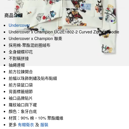
商品介紹
Undercover
Undercover x Champion UC2E1802-2 Curved Zip-up Hoodie
Undercover x Champion 聯乘
採用棉-聚酯混紡圈絨布
全身蝴蝶印花
不對稱拼接
抽繩連帽
前方拉鍊開合
前幅以珠飾刺繡及貼布點綴
前方袋鼠口袋
背面標籤細節
袖口品牌貼片
羅紋袖口與下襬
顏色：象牙白底
材質：90% 棉，10% 聚酯纖維
更多
有帽衛衣
及
服裝