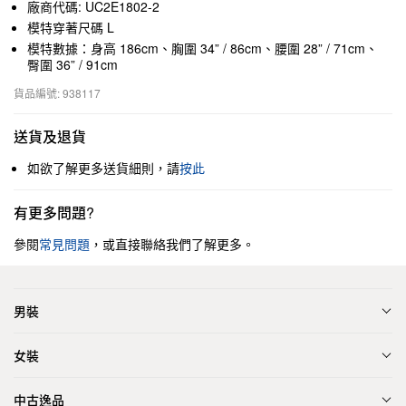
廠商代碼: UC2E1802-2
模特穿著尺碼 L
模特數據：身高 186cm、胸圍 34” / 86cm、腰圍 28” / 71cm、
臀圍 36” / 91cm
貨品編號: 938117
送貨及退貨
如欲了解更多送貨細則，請
按此
有更多問題?
參閱
常見問題
，或直接聯絡我們了解更多。
男裝
女裝
中古逸品