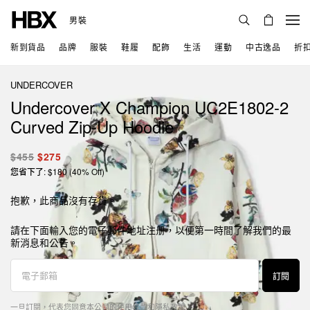
男裝
新到貨品
品牌
服裝
鞋履
配飾
生活
運動
中古逸品
折
UNDERCOVER
Undercover X Champion UC2E1802-2
Curved Zip-Up Hoodie
$455
$275
您省下了: $180 (40% Off)
抱歉，此商品沒有存貨。
請在下面輸入您的電子郵件地址注册，以便第一時間了解我們的最
新消息和公告。
訂閱
一旦訂閱，代表您同意本公司的
使用條款
和
隱私政策
。