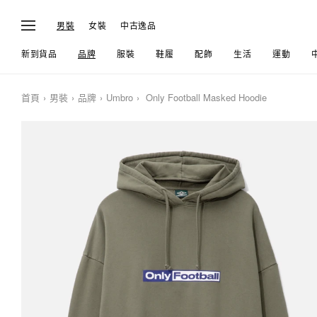
男裝
女裝
中古逸品
新到貨品
品牌
服裝
鞋履
配飾
生活
運動
首頁
男裝
品牌
Umbro
Only Football Masked Hoodie