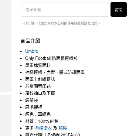
訂閱
一旦訂閱，代表您同意本公司的
使用條款
和
隱私政策
。
商品介紹
Umbro
Only Football 防面帽連帽衫
厚重棉質面料
抽繩連帽，內置一體式防護面罩
面罩上刺繡標誌
前襟圖案印花
羅紋袖口及下擺
袋鼠袋
磨毛襯裡
顏色：軍綠色
材質：100% 純棉
更多
有帽衛衣
及
服裝
廠商代碼: UBMW0283FA180