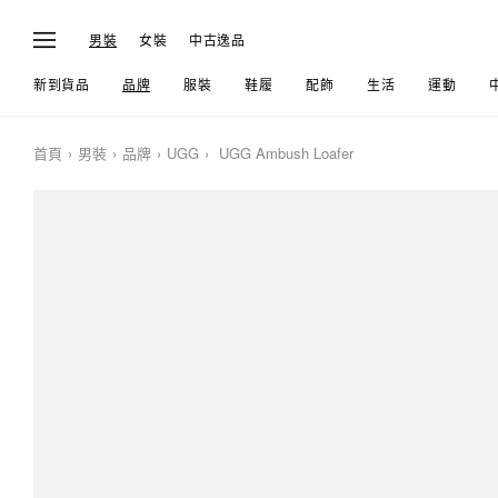
男裝
女裝
中古逸品
新到貨品
品牌
服裝
鞋履
配飾
生活
運動
首頁
男裝
品牌
UGG
UGG Ambush Loafer