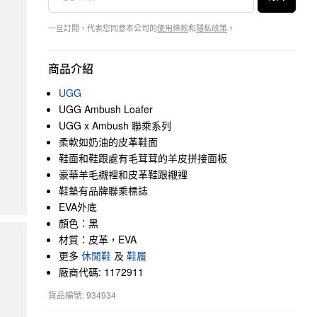
一旦訂閱，代表您同意本公司的
使用條款
和
隱私政策
。
商品介紹
UGG
UGG Ambush Loafer
UGG x Ambush 聯乘系列
柔軟如奶油的皮革鞋面
鞋面和鞋跟處有毛茸茸的羊皮拼接面板
豪華羊毛襯裡和皮革鞋跟襯裡
鞋墊有品牌聯乘標誌
EVA外底
顏色：黑
材質：皮革，EVA
更多
休閒鞋
及
鞋履
廠商代碼: 1172911
貨品編號: 934934