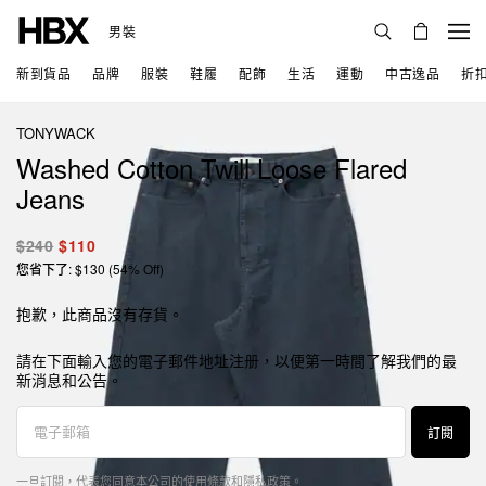
男裝
新到貨品
品牌
服裝
鞋履
配飾
生活
運動
中古逸品
折
TONYWACK
Washed Cotton Twill Loose Flared
Jeans
$240
$110
您省下了: $130 (54% Off)
抱歉，此商品沒有存貨。
請在下面輸入您的電子郵件地址注册，以便第一時間了解我們的最
新消息和公告。
訂閱
一旦訂閱，代表您同意本公司的
使用條款
和
隱私政策
。