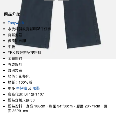
商品介紹
Tonywack
水洗棉斜紋寬鬆喇叭牛仔褲
寬鬆剪裁
微喇叭褲腳
中腰
YKK 拉鏈搭配按鈕扣
金屬鉚釘
五袋設計
韓國製造
顏色：紫藍色
材質：100% 棉
更多
牛仔褲
及
服裝
廠商代碼: BF12PT107
模特穿著尺碼 30
模特資料：身高 186cm，胸圍 34”/86cm，腰圍 28”/71cm，臀
圍 36”/91cm