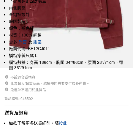
下擺可調節固定裝置
內側胸袋
全襯裡設計
韓國製造
顏色：褪色紅
材質：100% 純棉
更多
外套
及
服裝
廠商代碼: BF12CJ011
模特穿著尺碼 L
模特數據：身高 186cm，胸圍 34”/86cm，腰圍 28”/71cm，臀
圍 36”/91cm
不設退貨或換貨
此為超大/超重商品，結帳時將需要支付額外運費。
免運並不適用於此貨品
貨品編號: 946502
送貨及退貨
如欲了解更多送貨細則，請
按此