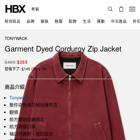
男裝
新到貨品
品牌
服裝
鞋履
配飾
生活
運動
中古逸品
折
TONYWACK
Garment Dyed Corduroy Zip Jacket
$400
$255
您省下了: $145 (36% Off)
商品介紹
Tonywack
整件染色燈芯絨拉鍊夾克
翻領
前方雙向拉鍊開合
前方兩個口袋
袖口可調節，按扣設計