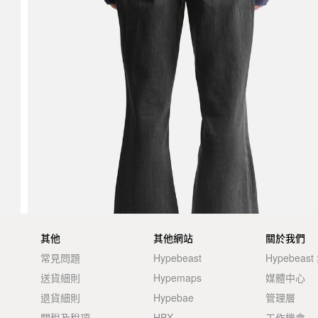
其他
其他網站
關於我們
常見問題
Hypebeast
Hypebeas
送貨細則
Hypemaps
媒體中心
退貨細則
Hypebae
管理層
關稅及稅項
HBX
工作機會