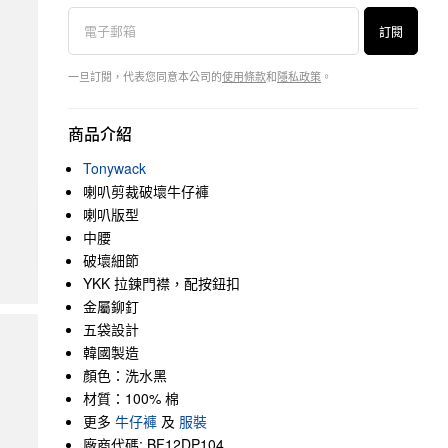
訂閱
一旦訂閱，代表您同意本公司的
使用條款
和
隱私政策
。
商品介紹
Tonywack
喇叭剪裁破壞牛仔褲
喇叭版型
中腰
破壞細節
YKK 拉鍊門襟，配按鈕扣
金屬鉚釘
五袋設計
韓國製造
顏色：洗水黑
材質：100% 棉
更多
牛仔褲
及
服裝
廠商代碼: BF12DP104