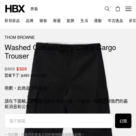
男裝
新到貨品
品牌
服裝
鞋履
配飾
生活
運動
中古逸品
折
THOM BROWNE
Washed Cotton Utility Chino Cargo
Trouser
$800
$320
您省下了: $480 (60% Off)
抱歉，此商品沒有存貨。
請在下面輸入您的電子郵件地址注册，以便第一時間了解我們的最
新消息和公告。
訂閱
一旦訂閱，代表您同意本公司的
使用條款
和
隱私政策
。