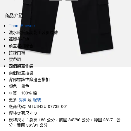
商品介紹
Thom Browne
洗水棉質多功能工裝斜紋褲
褲腿有折痕
前置搭扣閉合
拉鍊門襠
腰帶環
四個翻蓋側袋
兩個後置插袋
背部標誌性緞邊圈搭扣
顏色：黑色
材質：100% 棉
更多
長褲
及
服裝
廠商代碼: MTU343U-07738-001
模特穿著尺寸 3
模特尺寸：身高 186 公分，胸圍 34"/86 公分，腰圍 28"/71 公
分，臀圍 36"/91 公分