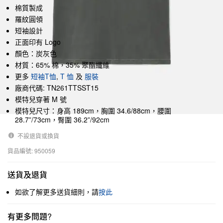
棉質製成
羅紋圓領
短袖設計
正面印有 Logo
顏色：炭灰色
材質：65% 棉，35% 聚酯纖維
更多
短袖T恤
,
T 恤
及
服裝
廠商代碼: TN261TTSST15
模特兒穿著 M 號
模特兒尺寸：身高 189cm，胸圍 34.6/88cm，腰圍
28.7”/73cm，臀圍 36.2”/92cm
不設退貨或換貨
貨品編號: 950059
送貨及退貨
如欲了解更多送貨細則，請
按此
有更多問題?