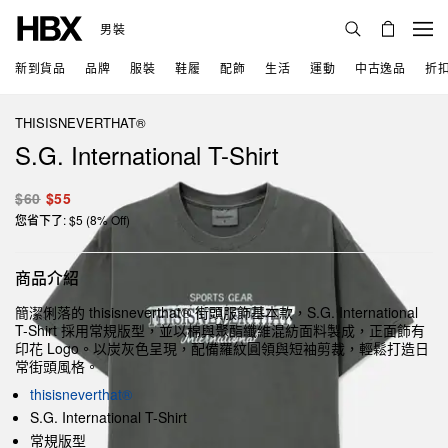
男裝
新到貨品
品牌
服裝
鞋履
配飾
生活
運動
中古逸品
折
THISISNEVERTHAT®
S.G. International T-Shirt
$60
$55
您省下了: $5 (8% Off)
商品介紹
簡潔俐落的 thisisneverthat® 街頭服飾基本款，S.G. International
T-Shirt 採用常規版型，並以棉與聚酯纖維混紡面料製成，正面飾有
印花 Logo。以炭灰色呈現，配備羅紋圓領與短袖剪裁，輕鬆打造日
常街頭風格。
thisisneverthat®
S.G. International T-Shirt
常規版型