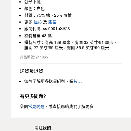
弧形下擺
顏色：白色
材質：75% 棉、25% 滌綸
更多
恤衫
及
服裝
廠商代碼: ss.0001bSS23
模特身穿 48 碼
模特尺寸：身高 189 厘米，胸圍 32 英寸/81 厘米，
腰圍 27 英寸/69 厘米，臀圍 35.5 英寸/90 厘米
貨品編號: 911065
送貨及退貨
如欲了解更多送貨細則，請
按此
有更多問題?
參閱
常見問題
，或直接聯絡我們了解更多。
關注我們