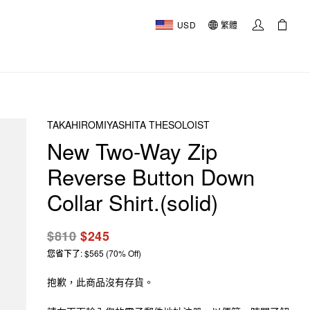
USD
繁體
TAKAHIROMIYASHITA THESOLOIST
New Two-Way Zip
Reverse Button Down
Collar Shirt.(solid)
$810
$245
您省下了: $565 (70% Off)
抱歉，此商品沒有存貨。