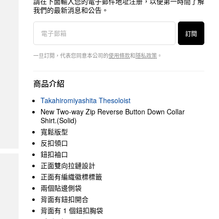
請在下面輸入您的電子郵件地址注册，以便第一時間了解
我們的最新消息和公告。
訂閱
一旦訂閱，代表您同意本公司的
使用條款
和
隱私政策
。
商品介紹
Takahiromiyashita Thesoloist
New Two-way Zip Reverse Button Down Collar
Shirt.(Solid)
寬鬆版型
反扣領口
鈕扣袖口
正面雙向拉鏈設計
正面有編織徽標標籤
兩個貼邊側袋
背面有鈕扣開合
背面有 1 個鈕扣胸袋