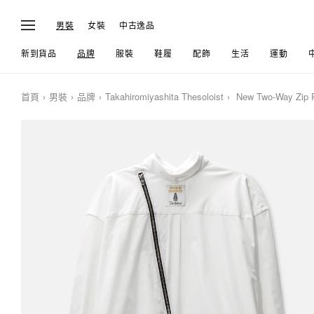
男裝
女裝
中古逸品
新到貨品
品牌
服裝
鞋履
配飾
生活
運動
首頁
男裝
品牌
Takahiromiyashita Thesoloist
New Two-Way Zip Re