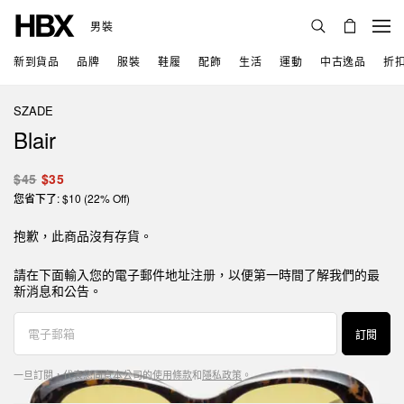
男裝
新到貨品
品牌
服裝
鞋履
配飾
生活
運動
中古逸品
折
SZADE
Blair
$45
$35
您省下了: $10 (22% Off)
抱歉，此商品沒有存貨。
請在下面輸入您的電子郵件地址注册，以便第一時間了解我們的最
新消息和公告。
訂閱
一旦訂閱，代表您同意本公司的
使用條款
和
隱私政策
。