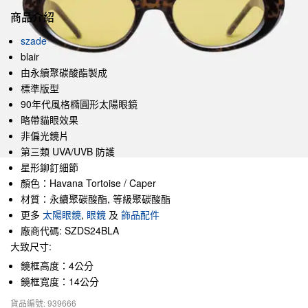
商品介紹
szade
blair
由永續聚碳酸酯製成
標準版型
90年代風格橢圓形太陽眼鏡
略帶貓眼效果
非偏光鏡片
第三類 UVA/UVB 防護
星形鉚釘細節
顏色：Havana Tortoise / Caper
材質：永續聚碳酸酯, 等級聚碳酸酯
更多
太陽眼鏡
,
眼鏡
及
飾品配件
廠商代碼: SZDS24BLA
大致尺寸:
鏡框高度：4公分
鏡框寬度：14公分
貨品編號: 939666