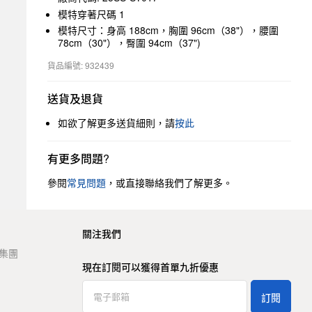
模特穿著尺碼 1
模特尺寸：身高 188cm，胸圍 96cm（38"），腰圍
78cm（30"），臀圍 94cm（37")
貨品編號: 932439
送貨及退貨
如欲了解更多送貨細則，請
按此
有更多問題?
參閱
常見問題
，或直接聯絡我們了解更多。
關注我們
t 集團
現在訂閱可以獲得首單九折優惠
訂閱