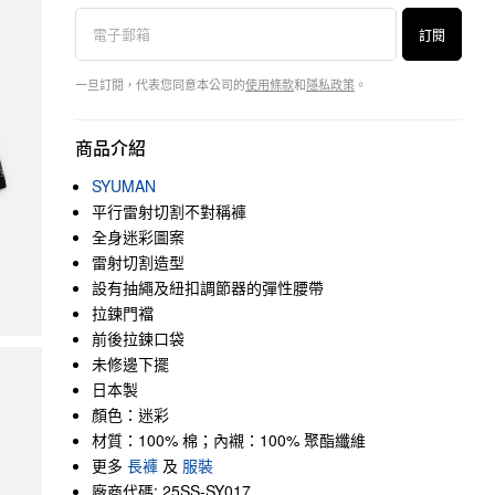
訂閱
一旦訂閱，代表您同意本公司的
使用條款
和
隱私政策
。
商品介紹
SYUMAN
平行雷射切割不對稱褲
全身迷彩圖案
雷射切割造型
設有抽繩及紐扣調節器的彈性腰帶
拉鍊門襠
前後拉鍊口袋
未修邊下擺
日本製
顏色：迷彩
材質：100% 棉；內襯：100% 聚酯纖維
更多
長褲
及
服裝
廠商代碼: 25SS-SY017