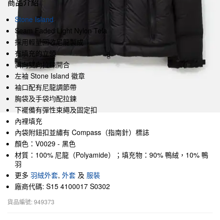
商品介紹
Stone Island
Seam Faded Light Nylon Tela
採用輕量回收尼龍製成
有填充的立領
斜向雙向拉鍊開合
左袖 Stone Island 徽章
袖口配有尼龍調節帶
胸袋及手袋均配拉鍊
下襬備有彈性束繩及固定扣
內裡填充
內袋附鈕扣並繡有 Compass（指南針）標誌
顏色：V0029 - 黑色
材質：100% 尼龍（Polyamide）；填充物：90% 鴨絨，10% 鴨
羽
更多
羽絨外套
,
外套
及
服裝
廠商代碼: S15 4100017 S0302
貨品編號: 949373