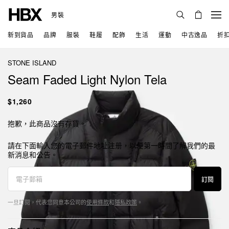
男裝
新到貨品
品牌
服裝
鞋履
配飾
生活
運動
中古逸品
折
STONE ISLAND
Seam Faded Light Nylon Tela
$1,260
抱歉，此商品沒有存貨。
請在下面輸入您的電子郵件地址注册，以便第一時間了解我們的最
新消息和公告。
訂閱
一旦訂閱，代表您同意本公司的
使用條款
和
隱私政策
。