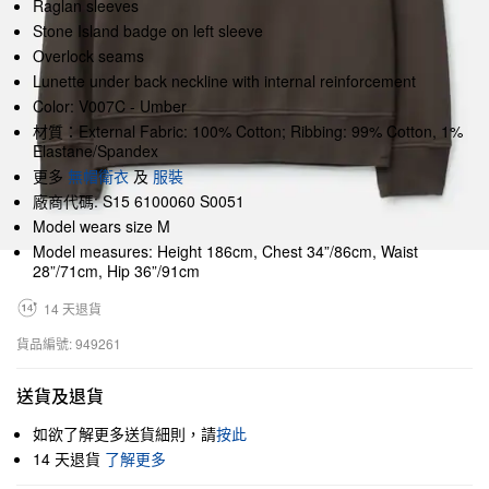
Raglan sleeves
Stone Island badge on left sleeve
Overlock seams
Lunette under back neckline with internal reinforcement
Color: V007C - Umber
材質：External Fabric: 100% Cotton; Ribbing: 99% Cotton, 1%
Elastane/Spandex
更多
無帽衛衣
及
服裝
廠商代碼: S15 6100060 S0051
Model wears size M
Model measures: Height 186cm, Chest 34”/86cm, Waist
28”/71cm, Hip 36”/91cm
14 天退貨
貨品編號: 949261
送貨及退貨
如欲了解更多送貨細則，請
按此
14 天退貨
了解更多