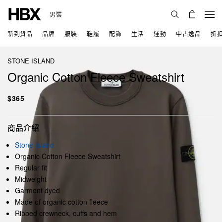
男裝
新到貨品
品牌
服裝
鞋履
配飾
生活
運動
中古逸品
折
STONE ISLAND
Organic Cotton Fleece Sweatshirt
$365
商品介紹
Stone Island
Organic Cotton Fleece Sweatshirt
Regular fit
Midweight
Garment dyed
Made of organic cotton fleece
Ribbed crewneck, cuffs and hem