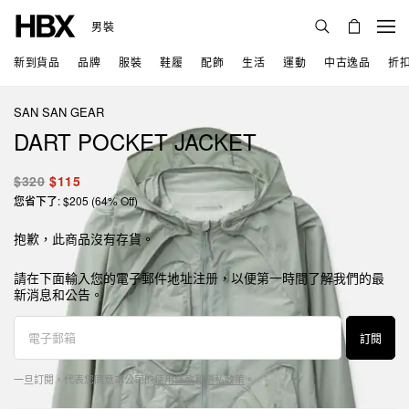
男裝
新到貨品
品牌
服裝
鞋履
配飾
生活
運動
中古逸品
折
SAN SAN GEAR
DART POCKET JACKET
$320
$115
您省下了: $205 (64% Off)
抱歉，此商品沒有存貨。
請在下面輸入您的電子郵件地址注册，以便第一時間了解我們的最
新消息和公告。
訂閱
一旦訂閱，代表您同意本公司的
使用條款
和
隱私政策
。