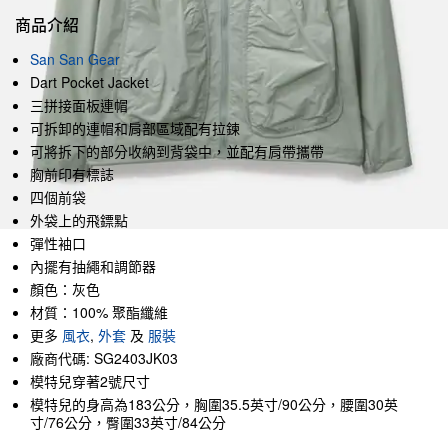
商品介紹
San San Gear
Dart Pocket Jacket
三拼接面板連帽
可拆卸的連帽和肩部區域配有拉鍊
可將拆下的部分收納到背袋中，並配有肩帶攜帶
胸前印有標誌
四個前袋
外袋上的飛鏢點
彈性袖口
內擺有抽繩和調節器
顏色：灰色
材質：100% 聚酯纖維
更多
風衣
,
外套
及
服裝
廠商代碼: SG2403JK03
模特兒穿著2號尺寸
模特兒的身高為183公分，胸圍35.5英寸/90公分，腰圍30英
寸/76公分，臀圍33英寸/84公分