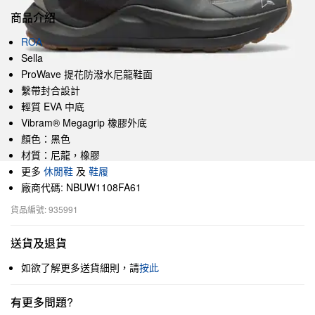
商品介紹
ROA
Sella
ProWave 提花防潑水尼龍鞋面
繫帶封合設計
輕質 EVA 中底
Vibram® Megagrip 橡膠外底
顏色：黑色
材質：尼龍，橡膠
更多
休閒鞋
及
鞋履
廠商代碼: NBUW1108FA61
貨品編號: 935991
送貨及退貨
如欲了解更多送貨細則，請
按此
有更多問題?