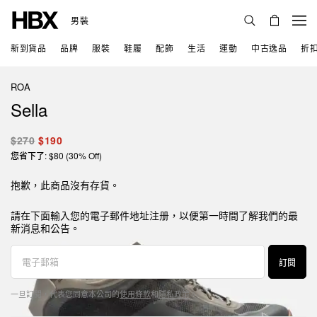
男裝
新到貨品
品牌
服裝
鞋履
配飾
生活
運動
中古逸品
折
ROA
Sella
$270
$190
您省下了: $80 (30% Off)
抱歉，此商品沒有存貨。
請在下面輸入您的電子郵件地址注册，以便第一時間了解我們的最
新消息和公告。
訂閱
一旦訂閱，代表您同意本公司的
使用條款
和
隱私政策
。