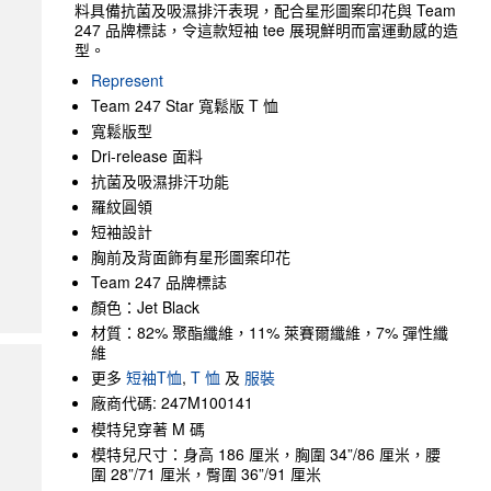
料具備抗菌及吸濕排汗表現，配合星形圖案印花與 Team
247 品牌標誌，令這款短袖 tee 展現鮮明而富運動感的造
型。
Represent
Team 247 Star 寬鬆版 T 恤
寬鬆版型
Dri-release 面料
抗菌及吸濕排汗功能
羅紋圓領
短袖設計
胸前及背面飾有星形圖案印花
Team 247 品牌標誌
顏色：Jet Black
材質：82% 聚酯纖維，11% 萊賽爾纖維，7% 彈性纖
維
更多
短袖T恤
,
T 恤
及
服裝
廠商代碼: 247M100141
模特兒穿著 M 碼
模特兒尺寸：身高 186 厘米，胸圍 34”/86 厘米，腰
圍 28”/71 厘米，臀圍 36”/91 厘米