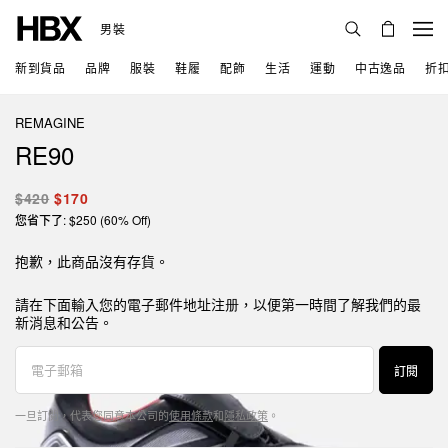
男裝
新到貨品
品牌
服裝
鞋履
配飾
生活
運動
中古逸品
折
REMAGINE
RE90
$420
$170
您省下了: $250 (60% Off)
抱歉，此商品沒有存貨。
請在下面輸入您的電子郵件地址注册，以便第一時間了解我們的最
新消息和公告。
訂閱
一旦訂閱，代表您同意本公司的
使用條款
和
隱私政策
。