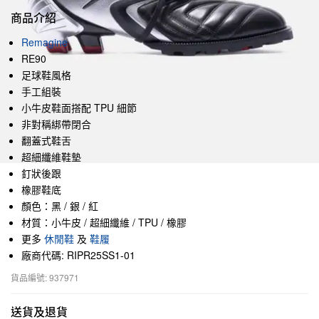
商品介紹
Remagine
RE90
足球鞋風格
手工組裝
小牛皮鞋面搭配 TPU 細節
非對稱綁帶閉合
翻蓋式鞋舌
超細纖維鞋墊
釘狀後跟
橡膠鞋底
顏色：黑 / 銀 / 紅
材質：小牛皮 / 超細纖維 / TPU / 橡膠
更多
休閒鞋
及
鞋履
廠商代碼: RIPR25SS1-01
貨品編號: 937971
送貨及退貨