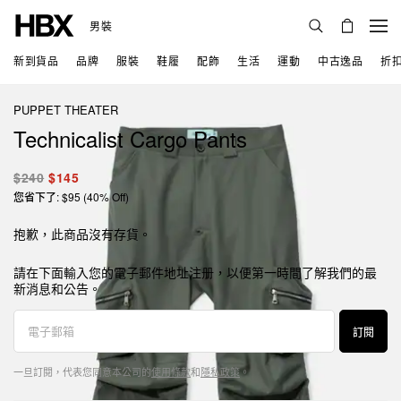
男裝
新到貨品
品牌
服裝
鞋履
配飾
生活
運動
中古逸品
折
PUPPET THEATER
Technicalist Cargo Pants
$240
$145
您省下了: $95 (40% Off)
抱歉，此商品沒有存貨。
請在下面輸入您的電子郵件地址注册，以便第一時間了解我們的最
新消息和公告。
訂閱
一旦訂閱，代表您同意本公司的
使用條款
和
隱私政策
。