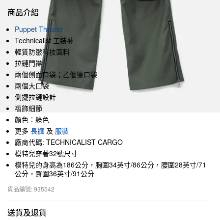
商品介紹
Puppet Theater
Technicalist 工裝褲
輕質防皺科技面料
拉鏈門襟
兩個側面口袋；乙個後口袋
兩個大口袋
側擺拉鏈設計
褶飾細節
顏色：綠色
更多
長褲
及
服裝
廠商代碼: TECHNICALIST CARGO
模特兒穿著32號尺寸
模特兒的身高為186公分，胸圍34英寸/86公分，腰圍28英寸/71
公分，臀圍36英寸/91公分
貨品編號: 935542
送貨及退貨