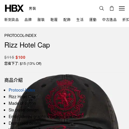
男裝
新到貨品
品牌
服裝
鞋履
配飾
生活
運動
中古逸品
折
PROTOCOL-INDEX
Rizz Hotel Cap
$115
$100
您省下了: $15 (13% Off)
商品介紹
Protocol-Index
Rizz Hotel Cap
Made of cotton
Six panel design
Embroidered graphics on front and brim
Distressed details