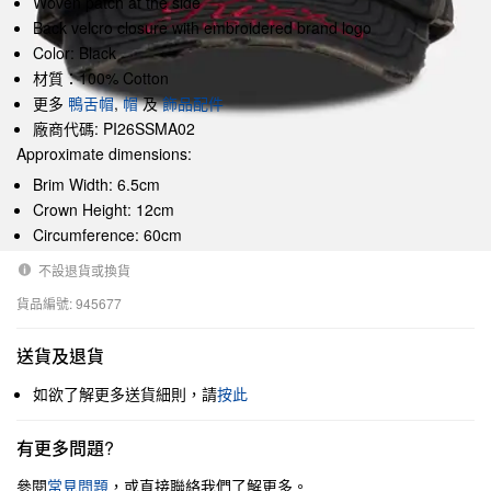
Woven patch at the side
Back velcro closure with embroidered brand logo
Color: Black
材質：100% Cotton
更多
鴨舌帽
,
帽
及
飾品配件
廠商代碼: PI26SSMA02
Approximate dimensions:
Brim Width: 6.5cm
Crown Height: 12cm
Circumference: 60cm
不設退貨或換貨
貨品編號: 945677
送貨及退貨
如欲了解更多送貨細則，請
按此
有更多問題?
參閱
常見問題
，或直接聯絡我們了解更多。