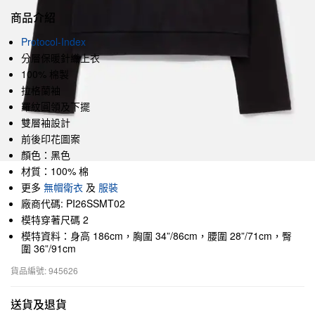
商品介紹
Protocol-Index
分層保暖針織上衣
100% 棉製
拉格蘭袖
羅紋圓領及下擺
雙層袖設計
前後印花圖案
顏色：黑色
材質：100% 棉
更多
無帽衛衣
及
服裝
廠商代碼: PI26SSMT02
模特穿著尺碼 2
模特資料：身高 186cm，胸圍 34”/86cm，腰圍 28”/71cm，臀
圍 36”/91cm
貨品編號: 945626
送貨及退貨