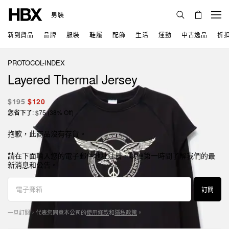
男裝
新到貨品
品牌
服裝
鞋履
配飾
生活
運動
中古逸品
折
PROTOCOL-INDEX
Layered Thermal Jersey
$195
$120
您省下了: $75 (38% Off)
抱歉，此商品沒有存貨。
請在下面輸入您的電子郵件地址注册，以便第一時間了解我們的最
新消息和公告。
訂閱
一旦訂閱，代表您同意本公司的
使用條款
和
隱私政策
。